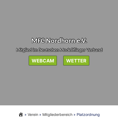
Skip
to
content
MFC Nordhorn e.V.
Mitglied im Deutschen Modellflieger Verband
WEBCAM
WETTER
»
Verein
»
Mitgliederbereich
»
Platzordnung